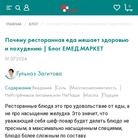
0
ГЛАВНАЯ
БЛОГ
ПОЧЕМУ РЕСТОРАННАЯ ЕДА МЕШАЕТ ЗДОРОВЬЮ И П
Почему ресторанная еда мешает здоровью
и похудению | Блог ЕМЕД.МАРКЕТ
01.07.2024
Гульназ Загитова
Содержание:
Введение
Соль
Многокомпонентность
НеУстрйчивое питание,или НеНаше
Масла
Порция
Ресторанные блюда это про удовольствие от еды, а 
не про насыщение желудка. Это значит, что 
уважающий себя шеф-повар будет делать блюдо не 
пресным, а максимально насыщенным специями, 
блюдо более сложным по составу. 