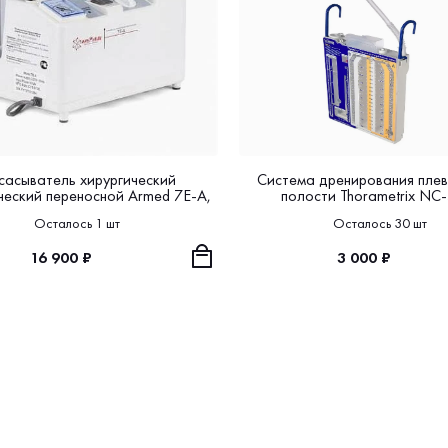
сасыватель хирургический
Система дренирования пле
ческий переносной Armed 7Е-А,
полости Thorametrix NC
Осталось 1 шт
Осталось 30 шт
16 900 ₽
3 000 ₽