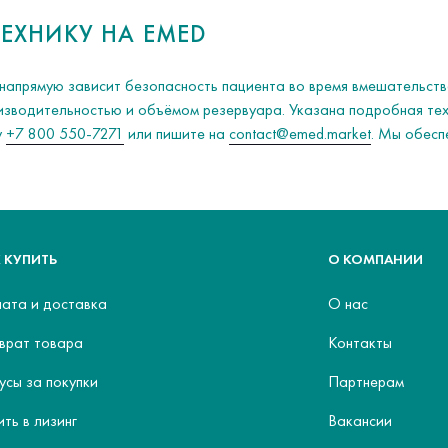
ЕХНИКУ НА EMED
напрямую зависит безопасность пациента во время вмешательст
изводительностью и объёмом резервуара. Указана подробная тех
у
+7 800 550-7271
или пишите на
contact@emed.market
. Мы обесп
 КУПИТЬ
О КОМПАНИИ
ата и доставка
О нас
врат товара
Контакты
усы за покупки
Партнерам
ить в лизинг
Вакансии