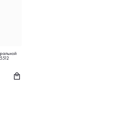
вральной
‑5512