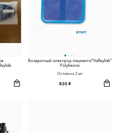
ов
Возвратный электрод пациента"Valleylab"
leylab
Polyhesive
Осталось 2 шт
820 ₽