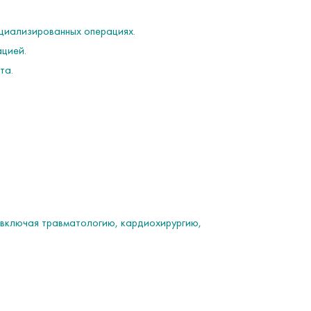
ециализированных операциях.
ацией.
та.
, включая травматологию, кардиохирургию,