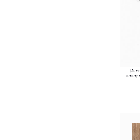
Инст
лапаро