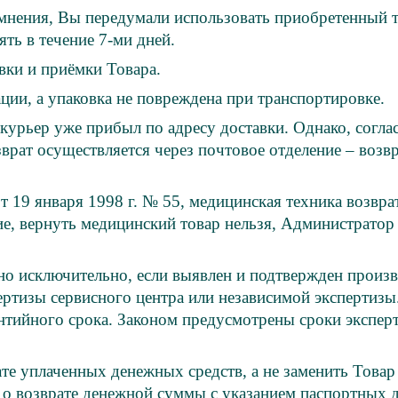
омнения, Вы передумали использовать приобретенный т
ть в течение 7-ми дней.
вки и приёмки Товара.
ации, а упаковка не повреждена при транспортировке.
а курьер уже прибыл по адресу доставки. Однако, согл
зврат осуществляется через почтовое отделение – возв
19 января 1998 г. № 55, медицинская техника возврат
ие, вернуть медицинский товар нельзя, Администратор
о исключительно, если выявлен и подтвержден произв
пертизы сервисного центра или независимой экспертиз
антийного срока. Законом предусмотрены сроки эксперт
те уплаченных денежных средств, а не заменить Товар
о возврате денежной суммы с указанием паспортных д