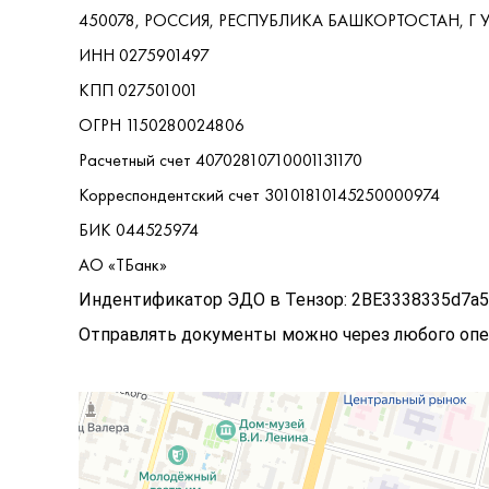
450078, РОССИЯ, РЕСПУБЛИКА БАШКОРТОСТАН, Г УФ
ИНН ‭0275901497‬
КПП ‭027501001‬
ОГРН ‭1150280024806‬
Расчетный счет 40702810710001131170
Корреспондентский счет 30101810145250000974
БИК ‭044525974‬
АО «ТБанк»
Индентификатор ЭДО в Тензор: 2BE3338335d7a
Отправлять документы можно через любого опе