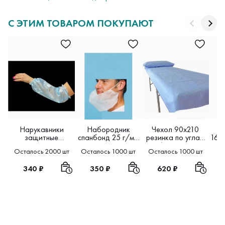
С ЭТИМ ТОВАРОМ ПОКУПАЮТ
Нарукавники
Набородник
Чехол 90х210
П
защитные
спанбонд 25 г/м2
резинка по углам
160
ламинированный
20 шт в упаковке
спанбонд 25 10 шт
25
Осталось 2000 шт
Осталось 1000 шт
Осталось 1000 шт
Ос
спанбонд 40 10
в упаковке
пар в упаковке
340 ₽
350 ₽
620 ₽