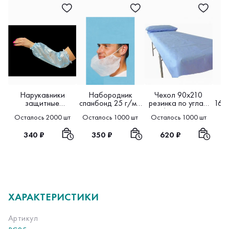
Нарукавники
Набородник
Чехол 90х210
П
защитные
спанбонд 25 г/м2
резинка по углам
160
ламинированный
20 шт в упаковке
спанбонд 25 10 шт
25
Осталось 2000 шт
Осталось 1000 шт
Осталось 1000 шт
Ос
спанбонд 40 10
в упаковке
пар в упаковке
340 ₽
350 ₽
620 ₽
ХАРАКТЕРИСТИКИ
Артикул