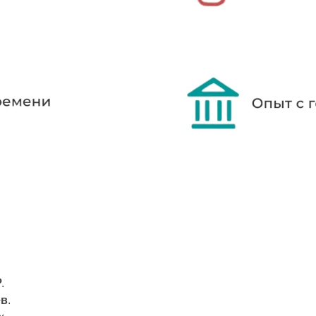
₽
.
ев
.