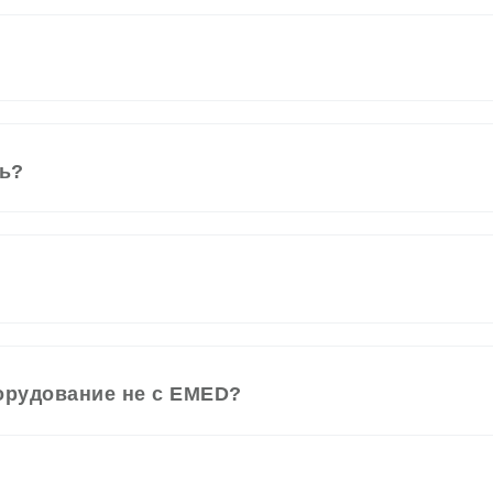
ть?
орудование не с EMED?