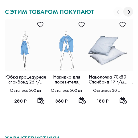
С ЭТИМ ТОВАРОМ ПОКУПАЮТ
Юбка процедурная
Накидка для
Наволочка 70х80
спанбонд 25 г/м
посетителя
Спанбонд 17 г/м2
ла
цвет белый,
спанбонд 25 г/м2
белая, голубая 10
спа
Осталось 500 шт
Осталось 500 шт
Осталось 30 шт
Ос
голубой 10 шт в
10 шт в упаковке
шт в упаковке
20 
упаковке
280 ₽
360 ₽
180 ₽