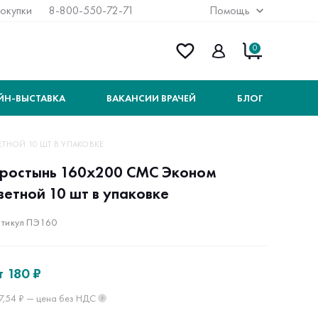
покупки
8-800-550-72-71
Помощь
0
ЙН-ВЫСТАВКА
ВАКАНСИИ ВРАЧЕЙ
БЛОГ
ТНОЙ 10 ШТ В УПАКОВКЕ
ростынь 160х200 СМС Эконом
ветной 10 шт в упаковке
тикул ПЭ160
т
180 ₽
7,54 ₽ — цена без НДС
?