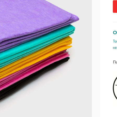
О
То
не
П