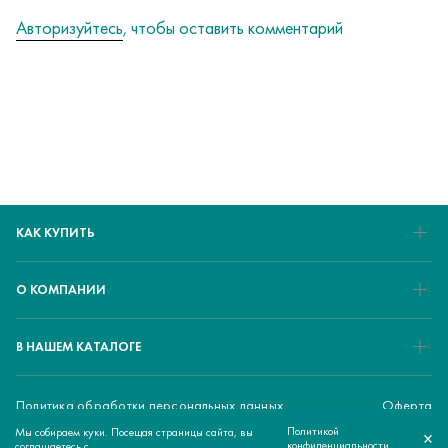
Авторизуйтесь
, чтобы оставить комментарий
КАК КУПИТЬ
О КОМПАНИИ
В НАШЕМ КАТАЛОГЕ
Политика обработки персональных данных
Оферта
Политикой
Мы собираем куки. Посещая страницы сайта, вы
×
220 000 ₽
© 2026 ЕМЕD - медицинский маркетплейс
КУПИТЬ
конфиденциальности
соглашаетесь с