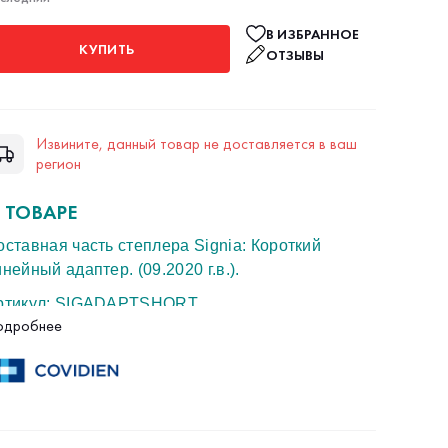
В ИЗБРАННОЕ
КУПИТЬ
ОТЗЫВЫ
Извините, данный товар не доставляется в ваш
регион
 ТОВАРЕ
оставная часть степлера Signia: Короткий
нейный адаптер. (09.2020 г.в.).
ртикул: SIGADAPTSHORT.
одробнее
роизводитель: "Ковидиен ЛЛС", США. РЗН
019/8385.
овый.