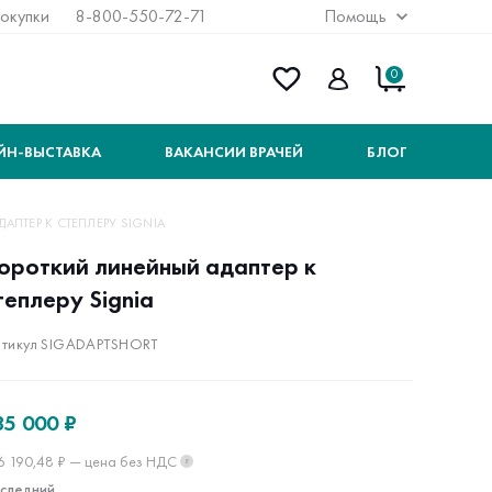
покупки
8-800-550-72-71
Помощь
0
ЙН-ВЫСТАВКА
ВАКАНСИИ ВРАЧЕЙ
БЛОГ
ПТЕР К СТЕПЛЕРУ SIGNIA
ороткий линейный адаптер к
теплеру Signia
тикул SIGADAPTSHORT
85 000 ₽
6 190,48 ₽ — цена без НДС
?
следний