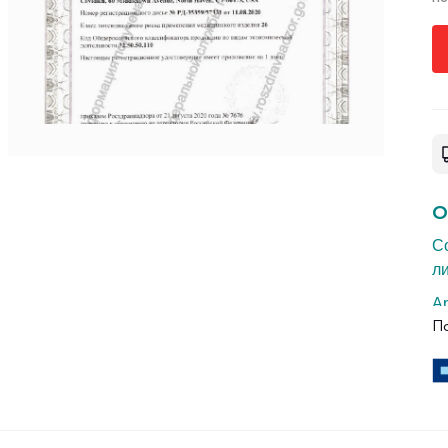
О
С
ли
А
П
П
2
Н