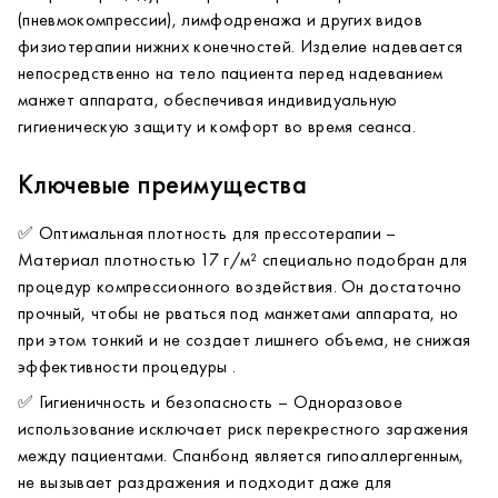
(пневмокомпрессии), лимфодренажа и других видов
голубого цветов позволяет выбрать предпочтительный
физиотерапии нижних конечностей. Изделие надевается
вариант или использовать цветовую дифференциацию
непосредственно на тело пациента перед надеванием
(например, для разных типов процедур или категорий
Сферы применения
манжет аппарата, обеспечивая индивидуальную
пациентов).
Кабинеты аппаратной косметологии
гигиеническую защиту и комфорт во время сеанса.
Физиотерапевтические отделения
СПА-центры и санатории
Ключевые преимущества
Центры лимфодренажа и коррекции фигуры
Рекомендации по использованию
Реабилитационные центры
Изделие предназначено только для одноразового
✅ Оптимальная плотность для прессотерапии –
Кабинеты LPG и R-SLEEK терапии
использования. Повторное применение не допускается .
Материал плотностью 17 г/м² специально подобран для
Надевать непосредственно перед процедурой на чистую
процедур компрессионного воздействия. Он достаточно
сухую кожу.
Уход и хранение
прочный, чтобы не рваться под манжетами аппарата, но
После использования утилизировать в соответствии с
Хранить изделия в сухом, защищенном от прямых
при этом тонкий и не создает лишнего объема, не снижая
правилами сбора медицинских отходов класса «А»
солнечных лучей месте при комнатной температуре.
эффективности процедуры .
(эпидемиологически безопасные отходы, приближенные к
Избегать контакта с нагревательными приборами и
ТБО) .
открытым огнем.
✅ Гигиеничность и безопасность – Одноразовое
использование исключает риск перекрестного заражения
между пациентами. Спанбонд является гипоаллергенным,
не вызывает раздражения и подходит даже для