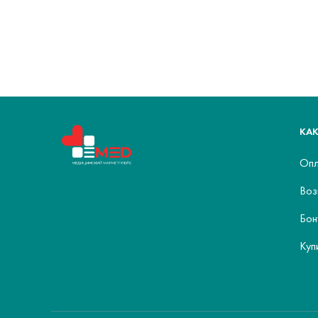
КАК
Опл
Воз
Бон
Куп