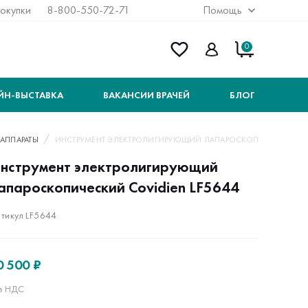
покупки
8-800-550-72-71
Помощь
0
ЙН-ВЫСТАВКА
ВАКАНСИИ ВРАЧЕЙ
БЛОГ
 АППАРАТЫ
ИНСТРУМЕНТ ЭЛЕКТРОЛИГИРУЮЩИЙ ЛАПАРОСКОПИЧЕСКИЙ COV
нструмент электролигирующий
апароскопический Covidien LF5644
тикул LF5644
0 500 ₽
з НДС