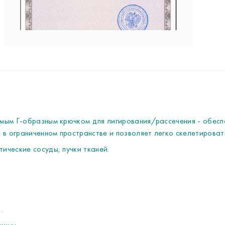
ди
- 
ра
- 
пр
- 
- 
- 
- 
до
мым Г-образным крючком для лигирования/рассечения - обеспе
- 
 в ограниченном пространстве и позволяет легко скелетироват
ические сосуды, пучки тканей.
Пр
об
то
бу
Мэ
.
об