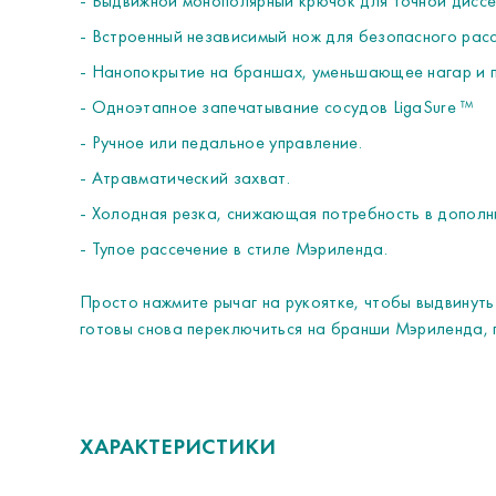
- Выдвижной монополярный крючок для точной диссе
- Встроенный независимый нож для безопасного расс
- Нанопокрытие на браншах, уменьшающее нагар и п
- Одноэтапное запечатывание сосудов LigaSure ™
- Ручное или педальное управление.
- Атравматический захват.
- Холодная резка, снижающая потребность в дополн
- Тупое рассечение в стиле Мэриленда.
Просто нажмите рычаг на рукоятке, чтобы выдвинуть
готовы снова переключиться на бранши Мэриленда, п
ХАРАКТЕРИСТИКИ