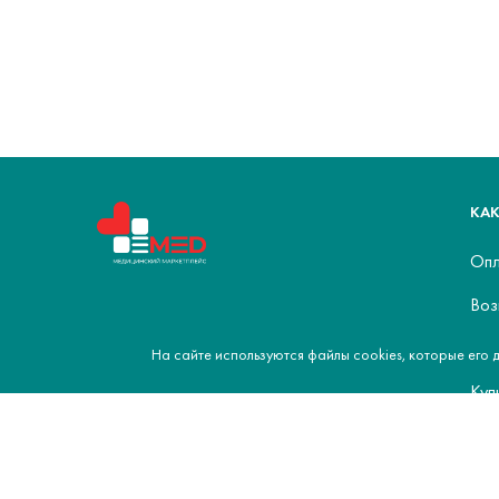
КАК
Опл
Воз
Бон
На сайте используются файлы cookies, которые его 
Куп