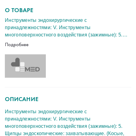
О ТОВАРЕ
Инструменты эндохирургические с
принадлежностями: V. Инструменты
многоповерхностного воздействия (зажимные): 5.
Щипцы эндоскопические: захватывающие. (Косые,
Подробнее
Производитель: "РЗ-Медицинтехник ГмбХ"
тазовые, для репозиции, большие, 230мм, с
Страна происхождения товара: Федеративная
шарообразными кончиками, быстрый замок. Артикул
Республика Германия
210-415-230 )
РЗН 2015/3248
Новые
ОПИСАНИЕ
Инструменты эндохирургические с
принадлежностями: V. Инструменты
многоповерхностного воздействия (зажимные): 5.
Щипцы эндоскопические: захватывающие. (Косые,