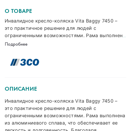
О ТОВАРЕ
Инвалидное кресло-коляска Vita Baggy 7450 –
это практичное решение для людей с
ограниченными возможностями. Рама выполнена
из алюминиевого сплава, что обеспечивает ее
Подробнее
легкость и долговечность. Благодаря
эффективным параметрам ширины и глубины
сиденья, а также возможности регулировки
высоты спинки и угла наклона спинки данная
модель может адаптироваться к
индивидуальным потребностям каждого
ОПИСАНИЕ
пользователя. Модель оснащена
Инвалидное кресло-коляска Vita Baggy 7450 –
быстросъемными задними колесами диаметром
это практичное решение для людей с
310мм и передним колесом размером 190мм,
ограниченными возможностями. Рама выполнена
которые вместе с амортизацией создают
из алюминиевого сплава, что обеспечивает ее
плавную и комфортную езду. Кроме того, она
легкость и долговечность. Благодаря
имеет удобные поручни, фиксированные