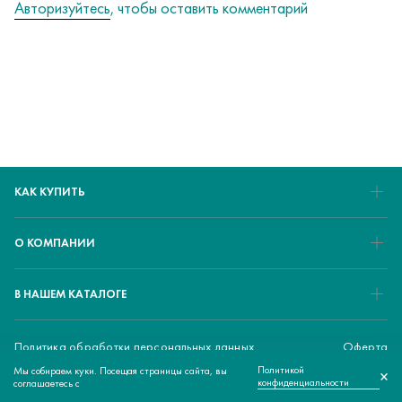
Авторизуйтесь
, чтобы оставить комментарий
КАК КУПИТЬ
О КОМПАНИИ
В НАШЕМ КАТАЛОГЕ
Политика обработки персональных данных
Оферта
Политикой
Мы собираем куки. Посещая страницы сайта, вы
×
232 050 ₽
© 2026 ЕМЕD - медицинский маркетплейс
КУПИТЬ
конфиденциальности
соглашаетесь с