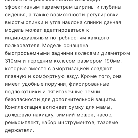
эффективным параметрам ширины и глубины
подлокотники и пятиточечные ремни
сиденья, а также возможности регулировки
безопасности для дополнительной защиты.
высоты спинки и угла наклона спинки данная
Комплектация включает сумку для мамы,
модель может адаптироваться к
дождевую накидку, зимний мешок, насос,
индивидуальным потребностям каждого
ремкомплект, набор инструментов, тазовые
пользователя. Модель оснащена
держатели.
быстросъемными задними колесами диаметром
310мм и передним колесом размером 190мм,
которые вместе с амортизацией создают
плавную и комфортную езду. Кроме того, она
имеет удобные поручни, фиксированные
подлокотники и пятиточечные ремни
безопасности для дополнительной защиты.
Комплектация включает сумку для мамы,
дождевую накидку, зимний мешок, насос,
ремкомплект, набор инструментов, тазовые
держатели.