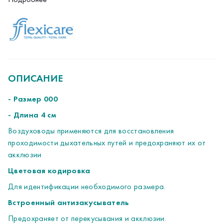
акклюзии
Цветовая кодировка
Для идентификации необходимого размера.
Встроенный антизакусыватель
Предохраняет от перекусывания и акклюзии.
Гладкий кончик
ОПИСАНИЕ
Минимизирует риск травматизации и облегчает введение.
Стерильно
- Размер 000
Одноразовый в стериальной упаковке для снижения риска
- Длина 4 см
кроссконтаминации.
Воздуховоды применяются для восстановления
проходимости дыхательных путей и предохраняют их от
акклюзии
Цветовая кодировка
Для идентификации необходимого размера.
Встроенный антизакусыватель
Предохраняет от перекусывания и акклюзии.