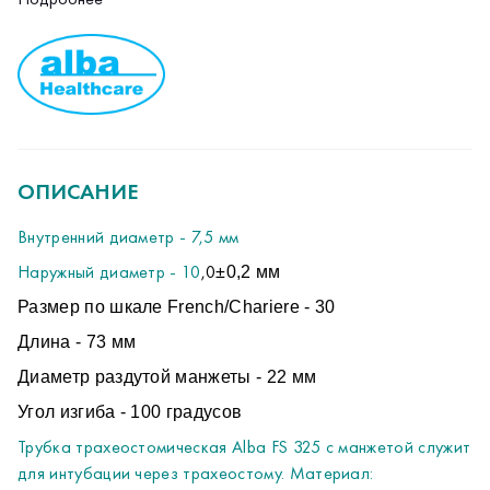
Диаметр раздутой манжеты - 22 мм
Угол изгиба - 100 градусов
Трубка трахеостомическая Alba FS 325 с манжетой служит
для интубации через трахеостому. Материал:
термопластичный прозрачный полимерный материал с R-
контрастной полоской на боковой поверхности трубки.
Особенности: анатомически изогнутая; с внутренним
ОПИСАНИЕ
стилетом для облегчения установки; манжетка низкого
давления большого объема; тело и фланец трубки
Внутренний диаметр - 7,5 мм
выполнены единым фрагментом; пилотный баллон
Наружный диаметр - 10
,0
±0,2 мм
манжетки с автоматическим клапаном; маркировка на
пилотном баллоне; шейный фланец с отверстиями для
Размер по шкале French/Chariere - 30
фиксации лентой и маркировкой внутреннего диаметра
Длина - 73 мм
трубки; лента в комплекте; стерильно упакована.
Диаметр раздутой манжеты - 22 мм
Угол изгиба - 100 градусов
Трубка трахеостомическая Alba FS 325 с манжетой служит
для интубации через трахеостому. Материал: