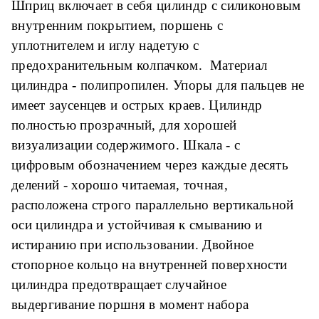
Шприц включает в себя цилиндр с силиконовым
стопорное кольцо на внутренней поверхности
Размер иглы
22G х 1 1/2" (0,7 х 38
внутренним покрытием, поршень с
цилиндра предотвращает случайное
мм)
уплотнителем и иглу надетую с
выдергивание поршня в момент набора
предохранительным колпачком. Материал
лекарственного средства.
Вид стерилизации
Окись этилена
цилиндра - полипропилен. Упоры для пальцев не
имеет заусенцев и острых краев. Цилиндр
полностью прозрачный, для хорошей
визуализации содержимого. Шкала - с
цифровым обозначением через каждые десять
делений - хорошо читаемая, точная,
расположена строго параллельно вертикальной
оси цилиндра и устойчивая к смыванию и
истиранию при использовании. Двойное
стопорное кольцо на внутренней поверхности
цилиндра предотвращает случайное
выдергивание поршня в момент набора