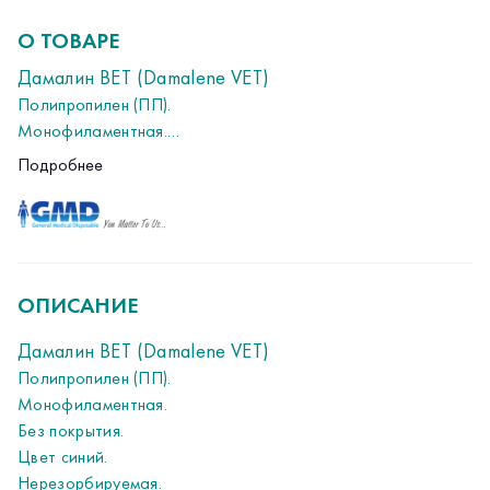
О ТОВАРЕ
Дамалин ВЕТ (Damalene VET)
Полипропилен (ПП).  
Монофиламентная.
Без покрытия.
Подробнее
Цвет синий.
Нерезорбируемая. 
Метод стерилизации: Окись этилена  
Показания: для аппроксимации и лигирования мягких тканей,
сердечно-сосудистой хирургии, офтальмологических, пласти
ОПИСАНИЕ
Срок годности: 5 лет
Дамалин ВЕТ (Damalene VET)
Полипропилен (ПП).  
Монофиламентная.
Без покрытия.
Цвет синий.
Нерезорбируемая. 