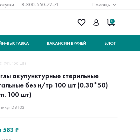
покупки
8-800-550-72-71
Помощь
0
ЙН-ВЫСТАВКА
ВАКАНСИИ ВРАЧЕЙ
БЛОГ
 (УП. 100 ШТ)
глы акупунктурные стерильные
тальные без н/тр 100 шт (0.30*50)
уп. 100 шт)
тикул DB102
т
583 ₽