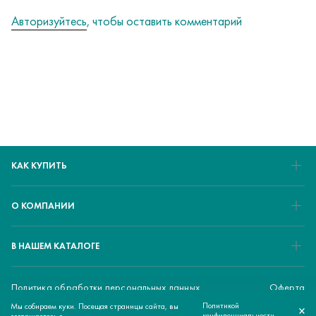
Авторизуйтесь
, чтобы оставить комментарий
КАК КУПИТЬ
О КОМПАНИИ
В НАШЕМ КАТАЛОГЕ
Политика обработки персональных данных
Оферта
Политикой
Мы собираем куки. Посещая страницы сайта, вы
×
10 300 ₽
© 2026 ЕМЕD - медицинский маркетплейс
КУПИТЬ
конфиденциальности
соглашаетесь с