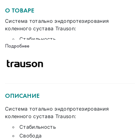
О ТОВАРЕ
Система тотально эндопротезирования
коленного сустава Trauson:
Стабильность
Подробнее
Свобода
Оптимальность
Вариабельность
Компонент большеберцовый Superadius,
размер 5, арт: 68356050E
-5-точечная система фиксации для создания
ОПИСАНИЕ
более жесткой опоры
-Снижен износ полиэтилена благодаря
Система тотально эндопротезирования
уменьшенной микроподвижности обратной
коленного сустава Trauson:
поверхности полиэтиленового вкладыша
Стабильность
Свобода