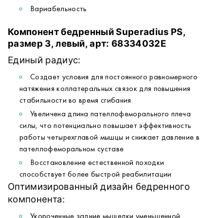
более быстрой реабилитации
Вариабельность
Тонкий передний фланец для снижения риска чрезмерного
выступания компонента в переднем отделе
Срок годности: 02.12.2026 г
Компонент бедренный Superadius PS,
Открытая конструкция межмыщелкового бокса для
размер 3, левый, арт: 68334032Е
сохранения большего количества кости и снижения риска
переломов
Единый радиус:
Создает условия для постоянного равномерного
натяжения коллатеральных связок для повышения
стабильности во время сгибания
Увеличена длина пателлофеморального плеча
силы, что потенциально повышает эффективность
работы четырехглавой мышцы и снижает давление в
пателлофеморальном суставе
Восстановление естественной походки
способствует более быстрой реабилитации
Оптимизированный дизайн бедренного
компонента:
Укороченные задние мыщелки уменьшенной