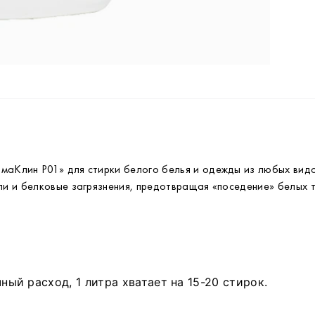
С
П
н
п
С
З
с
с
Х
Клин P01» для стирки белого белья и одежды из любых видов 
и и белковые загрязнения, предотвращая «поседение» белых т
П
А
О
ый расход, 1 литра хватает на 15-20 стирок.
Т