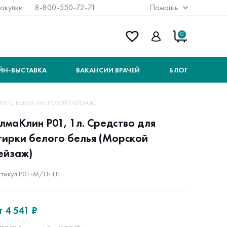
покупки
8-800-550-72-71
Помощь
0
ЙН-ВЫСТАВКА
ВАКАНСИИ ВРАЧЕЙ
БЛОГ
ЕЛОГО БЕЛЬЯ (МОРСКОЙ ПЕЙЗАЖ)
лмаКлин P01, 1л. Средство для
тирки белого белья (Морской
ейзаж)
тикул P01-М/П-1Л
т
4 541 ₽