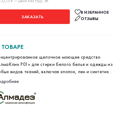
722,13 ₽ — цена без НДС
?
В ИЗБРАННОЕ
ЗАКАЗАТЬ
ОТЗЫВЫ
 ТОВАРЕ
онцентрированное щелочное моющее средство
лмаКлин P01» для стирки белого белья и одежды из
бых видов тканей, включая хлопок, лен и синтетику.
фективно удаляет масла, жиры, пищевые красители
! ЦЕНА ЗА КОРОБКУ !!!
одробнее
белковые загрязнения, предотвращая «поседение»
лючевые преимущества
лых тканей.
Концентрированная формула:
Экономичный
расход, 1 литра хватает на 15-20 стирок.
Отбеливающий эффект:
Поддерживает
белизну тканей без агрессивного хлора.