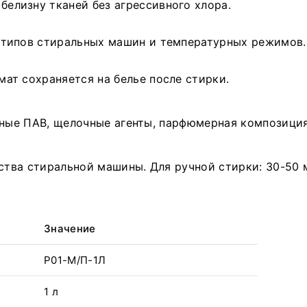
елизну тканей без агрессивного хлора.
О
К
типов стиральных машин и температурных режимов.
С
ат сохраняется на белье после стирки.
Д
нные ПАВ, щелочные агенты, парфюмерная композиция
С
ства стиральной машины. Для ручной стирки: 30-50 м
Значение
P01-М/П-1Л
1 л