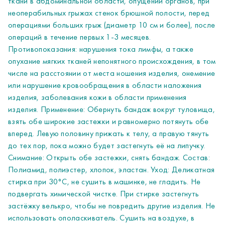
ткани в абдоминальной области, опущении органов, при
Полиамид, полиэстер, хлопок, эластан. Уход: Деликатная
неоперабильных грыжах стенок брюшной полости, перед
стирка при 30°C, не сушить в машинке, не гладить. Не
операциями больших грыж (диаметр 10 см и более), после
подвергать химической чистке. При стирке застегнуть
операций в течение первых 1-3 месяцев.
застёжку велькро, чтобы не повредить другие изделия. Не
Противопоказания: нарушения тока лимфы, а также
использовать ополаскиватель. Сушить на воздухе, в
опухание мягких тканей непонятного происхождения, в том
разложенном состоянии. Размер определяется по обхвату
числе на расстоянии от места ношения изделия, онемение
талии: 75-85 см - размер 1 85-95 см - размер 2 95-105 см
или нарушение кровообращения в области наложения
- размер 3 105-115 см - размер 4 115-125 см - размер 5
изделия, заболевания кожи в области применения
125-135 см - размер 6 135-145 см - размер 7 Высота 26
изделия. Применение: Обернуть бандаж вокруг туловища,
см.
взять обе широкие застежки и равномерно потянуть обе
вперед. Левую половину прижать к телу, а правую тянуть
до тех пор, пока можно будет застегнуть её на липучку.
Снимание: Открыть обе застежки, снять бандаж. Состав:
Полиамид, полиэстер, хлопок, эластан. Уход: Деликатная
стирка при 30°C, не сушить в машинке, не гладить. Не
подвергать химической чистке. При стирке застегнуть
застёжку велькро, чтобы не повредить другие изделия. Не
использовать ополаскиватель. Сушить на воздухе, в