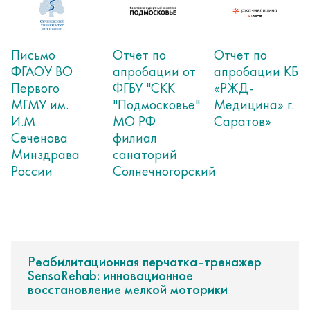
Письмо
Отчет по
Отчет по
ФГАОУ ВО
апробации от
апробации КБ
Первого
ФГБУ "СКК
«РЖД-
МГМУ им.
"Подмосковье"
Медицина» г.
И.М.
МО РФ
Саратов»
Сеченова
филиал
Минздрава
санаторий
России
Солнечногорский
Реабилитационная перчатка-тренажер
SensoRehab: инновационное
восстановление мелкой моторики