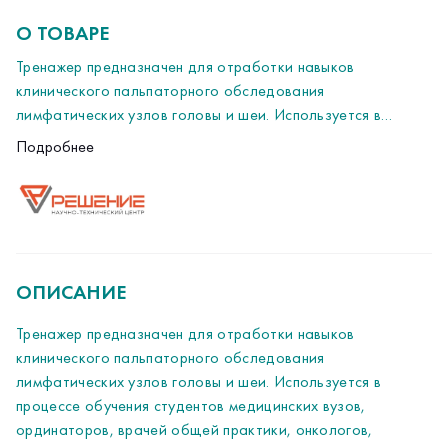
О ТОВАРЕ
Тренажер предназначен для отработки навыков
клинического пальпаторного обследования
лимфатических узлов головы и шеи. Используется в
процессе обучения студентов медицинских вузов,
Подробнее
ординаторов, врачей общей практики, онкологов,
отоларингологов и среднего медицинского персонала.
ОПИСАНИЕ
Тренажер предназначен для отработки навыков
клинического пальпаторного обследования
лимфатических узлов головы и шеи. Используется в
процессе обучения студентов медицинских вузов,
ординаторов, врачей общей практики, онкологов,