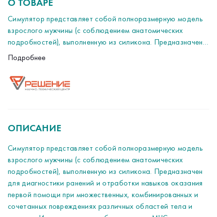
О ТОВАРЕ
Симулятор представляет собой полноразмерную модель
взрослого мужчины (с соблюдением анатомических
подробностей), выполненную из силикона. Предназначен
для диагностики ранений и отработки навыков оказания
Габариты в упаковке Д/Ш/В : 1800*600*240 мм
Подробнее
первой помощи при множественных, комбинированных и
Вес: 40 кг.
сочетанных повреждениях различных областей тела и
органов. Используется в учебных центрах МЧС, военно-
медицинских учреждениях, курсах тактической медицины,
симуляционных центрах и программах повышения
квалификации.
ОПИСАНИЕ
Симулятор представляет собой полноразмерную модель
взрослого мужчины (с соблюдением анатомических
подробностей), выполненную из силикона. Предназначен
для диагностики ранений и отработки навыков оказания
первой помощи при множественных, комбинированных и
сочетанных повреждениях различных областей тела и