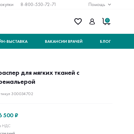
покупки
8-800-550-72-71
Помощь
0
ЙН-ВЫСТАВКА
ВАКАНСИИ ВРАЧЕЙ
БЛОГ
распер для мягких тканей с
ремальерой
тикул 300034702
6 500 ₽
з НДС
следний