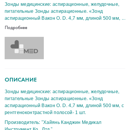
Зонды медицинские: аспирационные, желудочные,
питательные Зонды аспирационные. «Зонд
аспирационный Вакон О. D. 4,7 мм, длиной 500 мм, с
рентгеноконтрастной полосой- 1 шт.
Подробнее
Производитель: "Хайянь Канджин Медикал
Инструмент Ко., Лтд."
Страна происхождения: Китайская Народная
Республика
ФСЗ 2011/10795
Новый
ОПИСАНИЕ
ОСГ 02.2028
Зонды медицинские: аспирационные, желудочные,
питательные Зонды аспирационные. «Зонд
аспирационный Вакон О. D. 4,7 мм, длиной 500 мм, с
рентгеноконтрастной полосой- 1 шт.
Производитель: "Хайянь Канджин Медикал
Инструмент Ко., Лтд."