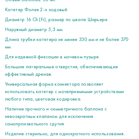
невозвратным клапаном для исключения
самопроизвольного сдутия.
Катетер Фолея 2-х ходовый
Изделие стерильно, для однократного использования.
Диаметр 16 Сh (Fr), размер по шкале Шарьера
Специальная двойная упаковка позволяет вводить
Наружный диаметр 5,3 мм.
катетер прямо из пакета не нарушая стерильности.
Катетер изготовлен из нейтрального термопластичного
Длина трубки катетера не менее 330 мм и не более 370
высококачественного латекса с силиконовым покрытием.
мм
Все изделие изготовлено из материалов с высокой
Для надежной фиксации в мочевом пузыре.
степенью биотолерантности, стерилизован
Большие латеральные отверстия, обеспечивающие
этиленоксидом, апирогенно, нетоксично.
эффективный дренаж.
Индивидуальная упаковка.
ОСОБЕННОСТИ:
Универсальная форма коннектора позволяет
- наличие двух боковых отверстий на дистальном конце
использовать катетер с мочеприемными устройствами
катетера
любого типа, цветовая кодировка.
- имеет эластичный антивозвратный клапан на
Наличие прочного и симметричного баллона с
проксимальном конце для исключения самопроизвольно
невозвратным клапаном для исключения
сдутия баллона
самопроизвольного сдутия.
- наличие универсально коннектора для возможности
Изделие стерильно, для однократного использования.
использования катетера с мочеприёмными устройствами