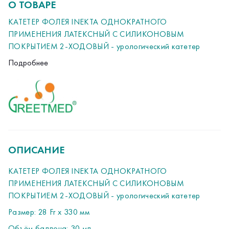
О ТОВАРЕ
КАТЕТЕР ФОЛЕЯ INEKTA ОДНОКРАТНОГО
ПРИМЕНЕНИЯ ЛАТЕКСНЫЙ С СИЛИКОНОВЫМ
ПОКРЫТИЕМ 2-ХОДОВЫЙ - урологический катетер
Размер: 28 Fr х 330 мм
Подробнее
Объём баллона: 30 мл
Катетер Фолея 2-х ходовый
Диаметр 16 Сh (Fr), размер по шкале Шарьера
Наружный диаметр 5,3 мм.
Длина трубки катетера не менее 330 мм и не более 370
мм
Для надежной фиксации в мочевом пузыре.
ОПИСАНИЕ
Большие латеральные отверстия, обеспечивающие
эффективный дренаж.
КАТЕТЕР ФОЛЕЯ INEKTA ОДНОКРАТНОГО
Универсальная форма коннектора позволяет
ПРИМЕНЕНИЯ ЛАТЕКСНЫЙ С СИЛИКОНОВЫМ
использовать катетер с мочеприемными устройствами
ПОКРЫТИЕМ 2-ХОДОВЫЙ - урологический катетер
любого типа, цветовая кодировка.
Размер: 28 Fr х 330 мм
Наличие прочного и симметричного баллона с
Объём баллона: 30 мл