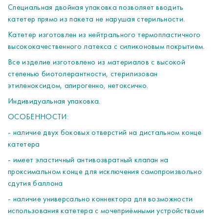
любого типа
Специальная двойная упаковка позволяет вводить
- длина трубки катетера не менее 330 мм и не более 370
катетер прямо из пакета не нарушая стерильности.
мм
Катетер изготовлен из нейтрального термопластичного
- наличие цветовой кодировкой в соответствии с
высококачественного латекса с силиконовым покрытием.
медицинским стандартом ISO 6009.
Все изделие изготовлено из материалов с высокой
степенью биотолерантности, стерилизован
этиленоксидом, апирогенно, нетоксично.
Индивидуальная упаковка.
ОСОБЕННОСТИ:
- наличие двух боковых отверстий на дистальном конце
катетера
- имеет эластичный антивозвратный клапан на
проксимальном конце для исключения самопроизвольно
сдутия баллона
- наличие универсально коннектора для возможности
использования катетера с мочеприёмными устройствами