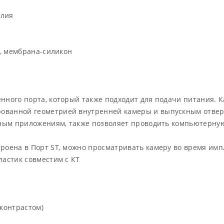
м
О
елия
М
П
, мембрана-силикон
вс
по
б
п
нного порта, который также подходит для подачи питания. 
к
ованной геометрией внутренней камеры и выпускным отвер
пр
ртным приложениям, также позволяет проводить компьютерн
д
п
троена в Порт ST, можно просматривать камеру во время им
к
ластик совместим с КТ
Б
вс
в
 контрастом)
пр