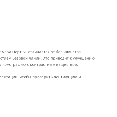
ембрана-силикон
бщий объем ~0,5 мл
асса 6,3 г
орт ST — экономичная пластиковая версия
троенного порта, который также подходит для
дачи питания. Камера Порт ST отличается от
ольшинства цилиндрических камер обычных
ортов оптимизированной геометрией внутренней
Камера Порт ST отличается от большинства
амеры и выпускным отверстием базовой линии. Это
стием базовой линии. Это приводит к улучшению
иводит к улучшению динамики кровотока, что, в
ую томографию с контрастным веществом.
ополнение к стандартным приложениям, также
озволяет проводить компьютерную томографию с
плантации, чтобы проверить вентиляцию и
онтрастным веществом.
лагодаря прозрачной мембране, которая была
троена в Порт ST, можно просматривать камеру во
ремя имплантации, чтобы проверить вентиляцию и
омывку порта. Легкий, совместимый с тканями