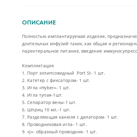
ОПИСАНИЕ
Полностью имплантируемая изделие, предназначен
длительных инфузий таких, как общая и регионар
парентеральное питание, введение иммуносупрес
Комплектация
1. Порт эллипсовидный Port St- 1 шт.
2. Катетер с фиксатором- 1 шт.
3. Игла «Hyber»- 1 шт.
4. Игла тупая-1шт.
5. Сепаратор вены-1 шт.
6. Шприц 10 мл.-1 шт.
7. Разделяющая канюля с дилатором- 1 шт.
8. Проводниковая игла- 1 шт.
9. «J»- образный проводник- 1 шт.