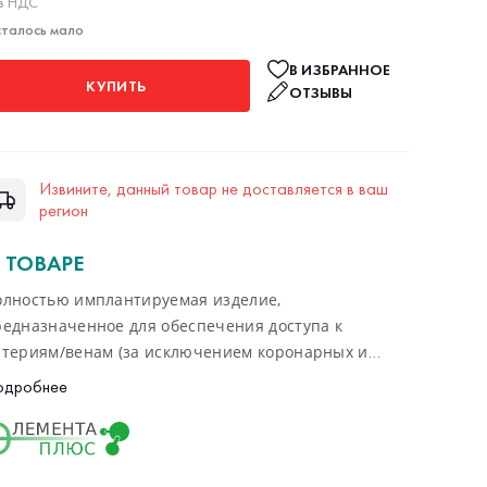
з НДС
талось мало
В ИЗБРАННОЕ
КУПИТЬ
ОТЗЫВЫ
Извините, данный товар не доставляется в ваш
регион
 ТОВАРЕ
олностью имплантируемая изделие,
редназначенное для обеспечения доступа к
ртериям/венам (за исключением коронарных и
утричерепных) для длительных инфузий таких, как
одробнее
бщая и регионарная химиотерапия при
кологических заболеваниях, системная
нтибиотикотерапия, продолжительное
арентеральное питание, введение