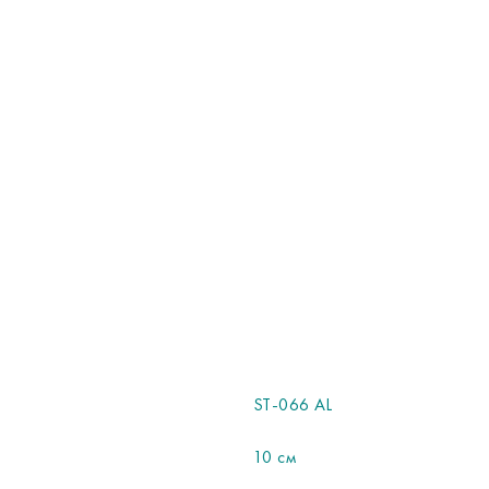
пл
П
С
По
ко
П
С
Об
Со
Р
В
П
П
ST-066 AL
В
10 см