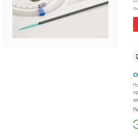
Бе
Ос
О
П
п
а
вн
П
о
он
а
п