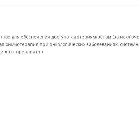
и
К
1.
2.
ное для обеспечения доступа к артериям/венам (за исключ
3.
ная химиотерапия при онкологических заболеваниях, систем
4.
сивных препаратов.
5.
6.
7.
8.
9.
10
1
и
Х
М