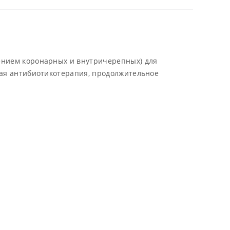
ммуносупрессивных препаратов.
омплектация
 Порт эллипсовидный Port St- 1 шт.
 Катетер с фиксатором- 1 шт.
ением коронарных и внутричерепных) для
 Игла «Hyber»- 1 шт.
ная антибиотикотерапия, продолжительное
 Игла тупая-1шт.
 Сепаратор вены-1 шт.
 Шприц 10 мл.-1 шт.
 Разделяющая канюля с дилатором- 1 шт.
 Проводниковая игла- 1 шт.
 «J»- образный проводник- 1 шт.
. Тунелизатор – 1 шт.
1. Инструкция по применению медицинского
зделия
арактеристики
атериал Порт-пластик, разъем катетера – титан,