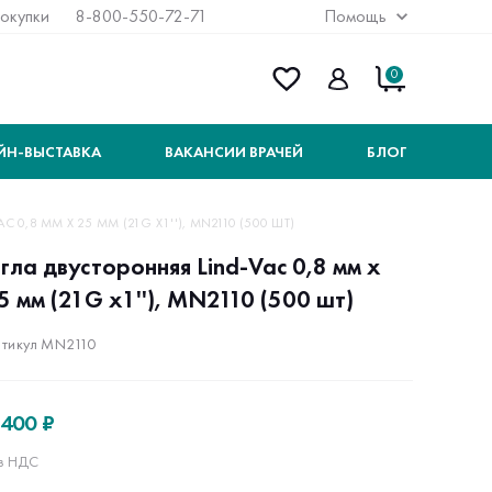
покупки
8-800-550-72-71
Помощь
0
ЙН-ВЫСТАВКА
ВАКАНСИИ ВРАЧЕЙ
БЛОГ
 0,8 ММ Х 25 ММ (21G Х1''), MN2110 (500 ШТ)
гла двусторонняя Lind-Vac 0,8 мм х
5 мм (21G х1''), MN2110 (500 шт)
тикул MN2110
 400 ₽
з НДС