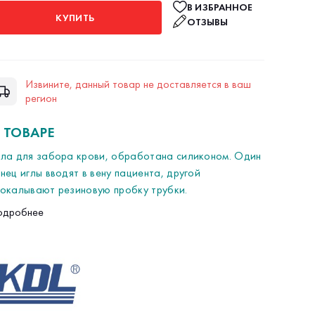
В ИЗБРАННОЕ
КУПИТЬ
ОТЗЫВЫ
Извините, данный товар не доставляется в ваш
регион
 ТОВАРЕ
ла для забора крови, обработана силиконом. Один
нец иглы вводят в вену пациента, другой
окалывают резиновую пробку трубки.
00 штук
одробнее