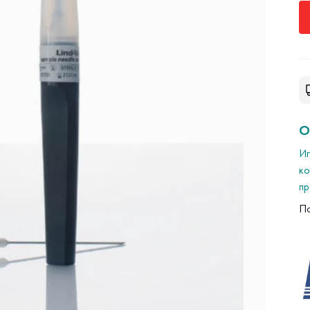
О
Иг
ко
пр
5
П