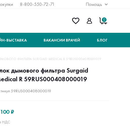
покупки
8-800-550-72-71
Помощь
0
ЙН-ВЫСТАВКА
ВАКАНСИИ ВРАЧЕЙ
БЛОГ
МОВОГО ФИЛЬТРА SURGAID MEDICAL R 59RUS000408000019
лок дымового фильтра Surgaid
edical R 59RUS000408000019
тикул 59RUS000408000019
 100 ₽
з НДС