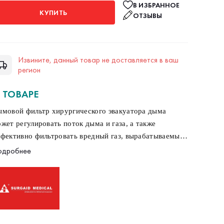
В ИЗБРАННОЕ
КУПИТЬ
ОТЗЫВЫ
Извините, данный товар не доставляется в ваш
регион
 ТОВАРЕ
мовой фильтр хирургического эвакуатора дыма
жет регулировать поток дыма и газа, а также
фективно фильтровать вредный газ, вырабатываемый
ергетическим оборудованием, сожженным
одробнее
овеносными сосудами или тканями и жидкостями.
ост в эксплуатации, безопасен и эффективен.