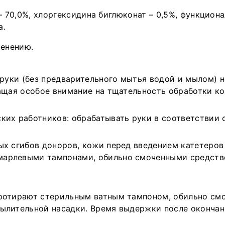
Д
 70,0%, хлоргексидина биглюконат – 0,5%, функцион
П
а.
«
г
менению.
д
и
в
 руки (без предварительного мытья водой и мылом) н
Р
ращая особое внимание на тщательность обработки к
ких работников: обрабатывать руки в соответствии 
ых сгибов доноров, кожи перед введением катетеров
марлевыми тампонами, обильно смоченными средств
протирают стерильным ватным тампоном, обильно см
ылительной насадки. Время выдержки после окончани