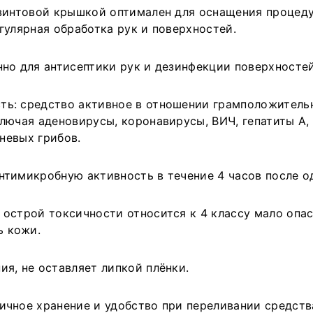
 винтовой крышкой оптимален для оснащения процеду
А
гулярная обработка рук и поверхностей.
О
нно для антисептики рук и дезинфекции поверхностей
Т
ть: средство активное в отношении грамположитель
К
лючая аденовирусы, коронавирусы, ВИЧ, гепатиты А, В
сневых грибов.
С
нтимикробную активность в течение 4 часов после о
p
м острой токсичности относится к 4 классу мало оп
П
ь кожи.
!
к
я, не оставляет липкой плёнки.
Ц
ичное хранение и удобство при переливании средств