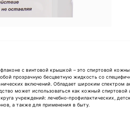
с
7
д
ф
д
у
п
С
п
п
к
п
-флаконе с винтовой крышкой – это спиртовой кожн
 собой прозрачную бесцветную жидкость со специфи
Х
анических включений. Обладает широким спектром а
п
дство может использоваться как кожный спиртовой 
н
 круга учреждений: лечебно-профилактических, детс
–
нов, а также для применения в быту.
л
Х
п
н
П
о