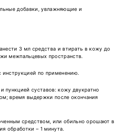
окументация и сертификация
оборудования: проводится способом
альные добавки, увлажняющие и
родукция сертифицирована. Вся продукция
протирания и способом орошения. Норма
Алмадез» имеет свидетельства о
расхода средства – 30 мл/м²
осударственной регистрации (СГР),
обрабатываемой поверхности.
екларации соответствия ГОСТ и подробные
Обработка ступней ног: салфеткой или
нструкции по применению. Средство
ватным тампоном, обильно смоченным
несено в Реестр промышленной продукции
анести 3 мл средства и втирать в кожу до
средством, тщательно протереть кожу
Ф.
ожи межпальцевых пространств.
ступней ног после посещения бассейна,
сауны, душевой и др.; время обработки
с инструкцией по применению.
каждой ступни – не менее 1 минуты.
 и пункцией суставов: кожу двукратно
ом; время выдержки после окончания
оченным средством, или обильно орошают в
я обработки – 1 минута.