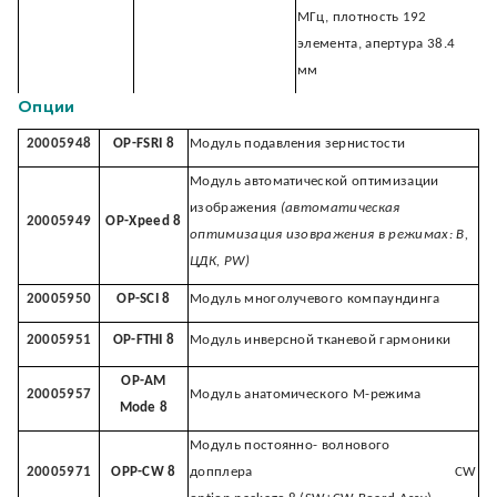
MГц, плотность 192
Черно-белый принтер
элемента, апертура 38.4
20004271
PE-UPX898MD 5
UP-X898MD Sony UP-
мм
X898MD + Bracket
Опции
20005948
OP-FSRI 8
Модуль подавления зернистости
Модуль автоматической оптимизации
изображения
(автоматическая
20005949
OP-Xpeed 8
оптимизация изовражения в режимах: B,
ЦДК, PW)
20005950
OP-SCI 8
Модуль многолучевого компаундинга
20005951
OP-FTHI 8
Модуль инверсной тканевой гармоники
OP-AM
20005957
Модуль анатомического М-режима
Mode 8
Модуль постоянно- волнового
20005971
OPP-CW 8
допплера CW