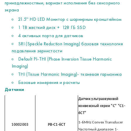
принадлежностями, вариант исполнения без сенсорного
Датчик ультразвуковой
экрана
секторный фазированный
21.5'' HD LED Монитор с шарнирным кронштейном
P1-5CT
1 ТВ жесткий диск + 128 ГБ SSD
Частотный диапазон 1-
4 активных порта для датчиков
10002004
PB-P1-5CT
5MГц, плотность 64
элемента, угол
SRI (Speckle Reduction Imaging) базовая технология
обзора 90°, размер
подавления зернистости
сканирующей
Default PI-THI (Phase Inversion Tissue Harmonic
поверхности 23 X 13.4 мм
Imaging)
Датчик ультразвуковой
THI (Tissue Harmonic Imaging)- тканевая гармоника
линейный высокой
Базовые измерения и расчеты
плотности (H) серии "L"
Датчики
"L3-12H"
10000227
PB-L3-12H
Частотный диапазон 3-12
Датчик ультразвуковой
MГц, плотность 192
конвексный серии "C" "C1-
элемента, апертура 38.4
6CT"
мм
1-6MHz Convex Transducer
10002003
PB-C1-6CT
Опции
Частотный диапазон 1-