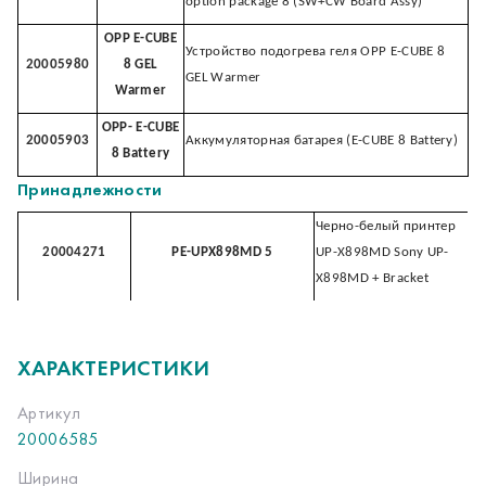
option package 8 (SW+CW Board Assy)
OPP E-CUBE
Устройство подогрева геля OPP E-CUBE 8
20005980
8 GEL
GEL Warmer
Warmer
OPP- E-CUBE
20005903
Аккумуляторная батарея (E-CUBE 8 Battery)
8 Battery
Принадлежности
Черно-белый принтер
20004271
PE-UPX898MD 5
UP-X898MD Sony UP-
X898MD + Bracket
ХАРАКТЕРИСТИКИ
Артикул
20006585
Ширина