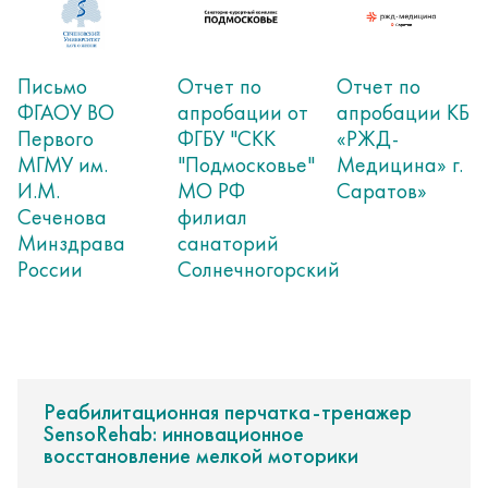
Письмо
Отчет по
Отчет по
ФГАОУ ВО
апробации от
апробации КБ
Первого
ФГБУ "СКК
«РЖД-
МГМУ им.
"Подмосковье"
Медицина» г.
И.М.
МО РФ
Саратов»
Сеченова
филиал
Минздрава
санаторий
России
Солнечногорский
Реабилитационная перчатка-тренажер
SensoRehab: инновационное
восстановление мелкой моторики