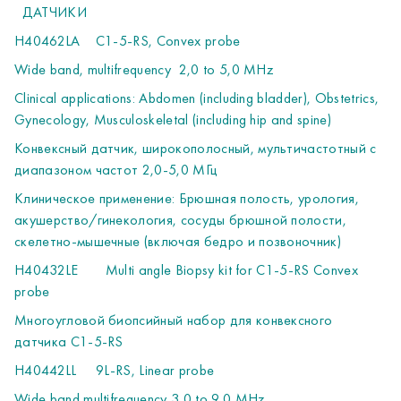
ДАТЧИКИ
Probe
H40462LA
C1-5-RS, Convex probe
Начальный многоугловой набор биопсийный набор для
линейного датчика 12L-RS
Wide band, multifrequency
2,0 to 5,0 MHz
Clinical applications: Abdomen (including bladder), Obstetrics,
Gynecology, Musculoskeletal (including hip and spine)
OPTIONS
Конвексный датчик, широкополосный, мультичастотный с
ОПЦИИ
диапазоном частот 2,0-5,0 МГц
H48312AM
CWD kit (includes HW & SW)
Опция
постоянно
-
волнового
доплера
Клиническое применение: Брюшная полость, урология,
H41642LK
LOGIQView software Option
акушерство/гинекология, сосуды брюшной полости,
Режим панорамного сканирования
с возможностью
скелетно-мышечные (включая бедро и позвоночник)
проведения измерений. Совместим с конвексными и
H40432LE
Multi angle Biopsy kit for C1-5-RS Convex
линейными датчиками
probe
H48012LF
B Steer + Needle Recognition software option
Многоугловой биопсийный набор для конвексного
Режим B-сканирования с отклонением угла (для линейных
датчика C1-5-RS
датчиков) и улучшеным распознаванием биопсийной иглы.
Поддерживается датчиками 9L-RS, 12L-RS, L4-12t-RS, L8-
H40442LL
9L-RS, Linear probe
18i-RS, L10-22-RS
Wide band,multifrequency 3,0 to 9,0 MHz