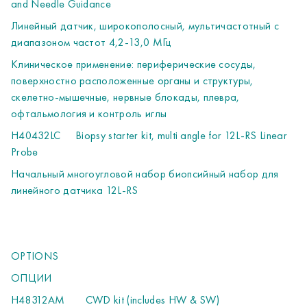
and Needle Guidance
К ВЫБОРУ ОДНА ИЗ ТРЕХ ПОЗИЦИЙ
Линейный датчик, широкополосный, мультичастотный с
H48352AR
Advanced Icart 3PP ASSY
диапазоном частот 4,2-13,0 МГц
Трехпортовое устройство для тележки
Клиническое применение: периферические сосуды,
Индикативная стоимость, USD
поверхностно расположенные органы и структуры,
скелетно-мышечные, нервные блокады, плевра,
офтальмология и контроль иглы
H40432LC
Biopsy starter kit, multi angle for 12L-RS Linear
Probe
REMOTE SUPPORT
Начальный многоугловой набор биопсийный набор для
УДАЛЕННАЯ ПОДДЕРЖКА (ОБЯЗАТЕЛЬНА К ЗАКАЗУ)
линейного датчика 12L-RS
H91140US
Access to technical and clinical experts support
remotely for 5 years
Экспертная поддержка: получение удаленной поддержки
OPTIONS
со стороны технических и клинических специалистов в
течение 5 лет эксплуатации системы
ОПЦИИ
"Удаленная поддержка силами экспертов GE Healthcare в
H48312AM
CWD kit (includes HW & SW)
течение 5 лет эксплуатации вашей системы