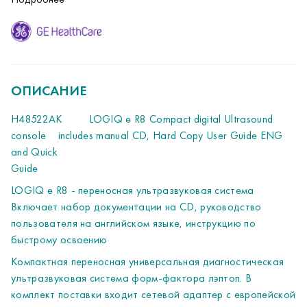
Включает набор документации на CD, руководство
пользователя на английском языке, инструкцию по
быстрому освоению
Компактная переносная универсальная диагностическая
ультразвуковая система форм-фактора лэптоп. В
комплект поставки входит сетевой адаптер с европейской
ОПИСАНИЕ
вилкой, аккумулятор и руководство пользователя на
"Стандартные функции:
английском языке. Система разработана для общих
- Твердотельный накопитель данных (SSD),
H48522AK
LOGIQ e R8 Compact digital Ultrasound
ультразвуковых исследований, скелетно-мышечных
- Авто Оптимизация,
console
includes manual CD, Hard Copy User Guide ENG
приложений, анестезиологии, интервенционного контроля,
- многолучевое сканирование CrossXBeam,
and Quick
экстренной медицины и реанимации.Она обеспечивает
- алгоритм подавления артефактов SRI-HD,
Guide
визуализацию с высокой детализацией на глубине до 33
- виртуальный конвекс/виртуальный апекс,
LOGIQ e R8 - переносная ультразвуковая система
см
- многоугловой стиринг,
Включает набор документации на CD, руководство
- HD Zoom,
пользователя на английском языке, инструкцию по
- режим кодированной гармоники,
быстрому освоению
- работа в формате сырых данных,
- быстрое сохранение,
Компактная переносная универсальная диагностическая
- втроенный мануал (Help),
ультразвуковая система форм-фактора лэптоп. В
- возможность дистанционной диагностики InSite,
комплект поставки входит сетевой адаптер с европейской
- сохранение кинопетель - при сканировании и из архива,