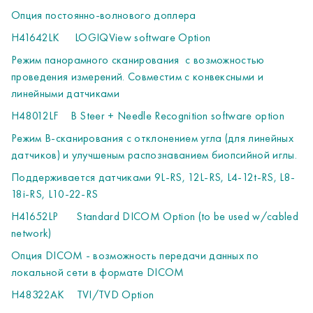
Опция
постоянно
-
волнового
доплера
-Пройдите первый этап обучения по своей системе в
дополненной реальности с помощью мобильного
H41642LK
LOGIQView software Option
приложения STAR
Режим панорамного сканирования
с возможностью
-Обращайтесь к нам напрямую со своей ультразвуковой
проведения измерений. Совместим с конвексными и
системы с помощью кнопки «Contact GE» (Обратиться в
линейными датчиками
GE) в нижней части экрана, позвоните сервисный центр по
H48012LF
B Steer + Needle Recognition software option
телефону 8(800)333-69-67 или свяжитесь с нами через
приложение STAR"
Режим B-сканирования с отклонением угла (для линейных
EDUCATION
датчиков) и улучшеным распознаванием биопсийной иглы.
ОБЯЗАТЕЛЬНЫ К ЗАКАЗУ НЕ БОЛЕЕ ОДНОГО ИЗ
Поддерживается датчиками 9L-RS, 12L-RS, L4-12t-RS, L8-
ВИДОВ ОБУЧЕНИЯ (ОНЛАЙН GE АКАДЕМИЯ ИЛИ
18i-RS, L10-22-RS
ИНДИВИДУАЛЬНАЯ ОНЛАЙН КОНСУЛЬТАЦИЯ ПО
H41652LP
Standard DICOM Option (to be used w/cabled
ПРИМЕНЕНИЮ)
network)
A00212US
Individual web-based consultative support
Опция DICOM - возможность передачи данных по
Индивидуальная онлайн консультация по применению.
локальной сети в формате DICOM
"Однодневный обучающий курс по приборам LOGIQ
H48322AK
TVI/TVD Option
E9/S8/S7/P7/P9,