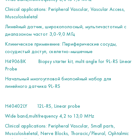
H41652LP
Standard DICOM Option (to be used w/cabled
Clinical applications: Peripheral Vascular, Vascular Access,
network)
Musculoskeletal
Опция DICOM - возможность передачи данных по
локальной сети в формате DICOM
Линейный датчик, широкополосный, мультичастотный с
H48322AK
TVI/TVD Option
диапазоном частот 3,0-9,0 МГц
Опция тканевого доплера
Клиническое применение: Периферические сосуды,
H48322AL
High res PDI Option
сосудистый доступ, скелетно-мышечные
Опция высокочувствительного энергетического допплера
H4906BK
Biopsy starter kit, multi angle for 9L-RS Linear
Probe
CARTS
Начальный многоугловой биопсийный набор для
ТЕЛЕЖКИ
линейного датчика 9L-RS
H48352AM
Advanced Icart 220V
(cable H48502AW
mandatory)
H40402LY
12L-RS, Linear probe
Тележка для установки аппарата, DVD-RW и B/W
принтера (необходим кабель H48502AW)
Wide band,multifrequency 4,2 to 13,0 MHz
H48502AW
Power Cord - Europe
Clinical applications: Peripheral Vascular, Small parts,
Сетевой кабель для тележки
Musculoskeletal, Nerve Blocks, Thoracic/Pleural, Ophtalmic