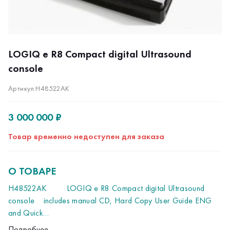
LOGIQ e R8 Compact digital Ultrasound
console
Артикул H48522AK
3 000 000 ₽
Товар временно недоступен для заказа
О ТОВАРЕ
H48522AK
LOGIQ e R8 Compact digital Ultrasound
console
includes manual CD, Hard Copy User Guide ENG
and Quick
Guide
LOGIQ e R8 - переносная ультразвуковая система
Подробнее