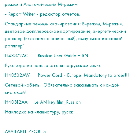
режим и Анатомический М-режим
диапазоном частот 3,0-9,0 МГц
Клиническое применение: Периферические сосуды,
- Report Writer - редактор отчетов.
сосудистый доступ, скелетно-мышечные
Стандарные режимы сканирования: В-режим, М-режим,
H4906BK
Biopsy starter kit, multi angle for 9L-RS Linear
цветовое допплеровское картирование, энергетический
Probe
допплер (включая направленный), импульсно-волновой
Начальный многоугловой биопсийный набор для
допплер"
линейного датчика 9L-RS
H48372AC
Russian User Guide + RN
H40402LY
12L-RS, Linear probe
Руководство пользователя на русском языке
Wide band,multifrequency 4,2 to 13,0 MHz
H48502AW
Power Cord - Europe
Mandatory to order!!!
Clinical applications: Peripheral Vascular, Small parts,
Сетевой кабель
Обязательно заказывать с каждой
Musculoskeletal, Nerve Blocks, Thoracic/Pleural, Ophtalmic
системой!
and Needle Guidance
Линейный датчик, широкополосный, мультичастотный с
H48312AA
Le AN key film_Russian
диапазоном частот 4,2-13,0 МГц
Накладкa на клавиатуру, русск
Клиническое применение: периферические сосуды,
поверхностно расположенные органы и структуры,
скелетно-мышечные, нервные блокады, плевра,
AVAILABLE PROBES
офтальмология и контроль иглы
H40432LC
Biopsy starter kit, multi angle for 12L-RS Linear