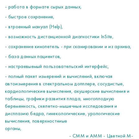
ДАТЧИКИ
- работа в формате сырых данных,
H40462LA
C1-5-RS, Convex probe
- быстрое сохранение,
Wide band, multifrequency
2,0 to 5,0 MHz
Clinical applications: Abdomen (including bladder), Obstetrics,
- втроенный мануал (Help),
Gynecology, Musculoskeletal (including hip and spine)
- возможность дистанционной диагностики InSite,
Конвексный датчик, широкополосный, мультичастотный с
- сохранение кинопетель - при сканировании и из архива,
диапазоном частот 2,0-5,0 МГц
Клиническое применение: Брюшная полость, урология,
- база данных пациентов,
акушерство/гинекология, сосуды брюшной полости,
- настраевыемый пользовательский интерфейс,
скелетно-мышечные (включая бедро и позвоночник)
- полный пакет измерений и вычислений, включая
H40432LE
Multi angle Biopsy kit for C1-5-RS Convex
автоизмерения в спектральном допплере, сосудистые,
probe
кардиологические вычисления, акушерские вычисления и
Многоугловой биопсийный набор для конвексного
таблицы, графики развития плода, многоплодную
датчика C1-5-RS
беременность, скелетно-мышечные исследования и
H40442LL
9L-RS, Linear probe
дисплазию бедра, гинекологические, урологические
Wide band,multifrequency 3,0 to 9,0 MHz
вычисления, поверхностниые
Clinical applications: Peripheral Vascular, Vascular Access,
органы,
Musculoskeletal
- CMM и AMM - Цветной М-
Линейный датчик, широкополосный, мультичастотный с