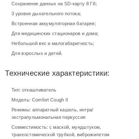
Сохранение данных на SD-карту 8 Гб;
экстрапульмональная перкуссия
3 уровня дыхательного потока;
Совместимость: с маской, мундштуком,
Встроенная аккумуляторная батарея;
трахеостомической трубкой, виброжилетом
Для медицинских стационаров и дома;
Управление: авторежим, ручное управление
(тумблером/ножной педалью (опция))
Небольшой вес и малогабаритность;
Диапазон давления: от -70 до +70 см H
2
О
Для взрослых и детей.
Дисплей: цветной, 7 дюймов
Длительность вдоха/выдоха/паузы: 0 - 5 сек
Технические характеристики:
Интра/экстрапульмональная перкуссия: частота 1-780
циклов в минуту
Тип: откашливатель
Осцилляция на вдохе и выдохе: частота 0 - 20 Гц,
Модель: Comfort Cough II
амплитуда 1 - 10 см H
2
О
Режимы: аппаратный кашель, интра/
Триггеры: до 9 ступеней чувствительности
экстрапульмональная перкуссия
Уровни дыхательного потока: Low / Medium / High
Совместимость: с маской, мундштуком,
трахеостомической трубкой, виброжилетом
Запись параметров терапии: SD-карта на 8 Гб