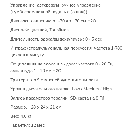
Управление: авторежим, ручное управление
Размеры: 28 х 24 х 21 см
(тумблером/ножной педалью (опция))
Веc: 4,6 кг
Диапазон давления: от -70 до +70 см H
2
О
Гарантия: 12 мес
Дисплей: цветной, 7 дюймов
Бренд: Seoil Pacific
Длительность вдоха/выдоха/паузы: 0 - 5 сек
Интра/экстрапульмональная перкуссия: частота 1-780
циклов в минуту
Осцилляция на вдохе и выдохе: частота 0 - 20 Гц,
амплитуда 1 - 10 см H
2
О
Триггеры: до 9 ступеней чувствительности
Уровни дыхательного потока: Low / Medium / High
Запись параметров терапии: SD-карта на 8 Гб
Размеры: 28 х 24 х 21 см
Веc: 4,6 кг
Гарантия: 12 мес