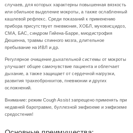
недавней баротравме, буллезной эмфиземе и эмфиземе
случаев, для которых характерны повышенная вязкость
средостения!
или обильное выделение мокроты, а также ослабленный
кашлевой рефлекс. Среди показаний к применению
прибора присутствует пневмония, ХОБЛ, муковисцидоз,
Основные преимущества:
СМА, БАС, синдром Гийена-Барре, миодистрофия
Дюшенна, травмы спинного мозга, длительное
3 прибора в 1: откашливатель, перкуссионер и
пребывание на ИВЛ и др.
перкутор;
Регулярное очищение дыхательной системы от мокроты
Давление от -70 до +70 см H
2
О;
улучшает общее самочувствие пациента и облегчает
Ручное и автоматическое моделирование кашля;
дыхание, а также защищает от сердечной нагрузки,
Экстрапульмональная перкуссия с виброжилетом;
развития трахеобронхитов, пневмонии и других
осложнений.
Интрапульмональная (внутрилегочная) перкуссия
IPP;
Внимание: режим Cough Assist запрещено применять при
Экран 7” в корпусе для удобства настройки;
недавней баротравме, буллезной эмфиземе и эмфиземе
средостения!
Частота перкуссионного воздействия от 1 до 780
циклов/мин;
Основные преимущества:
Совместимость с трахеостомическим адаптером,