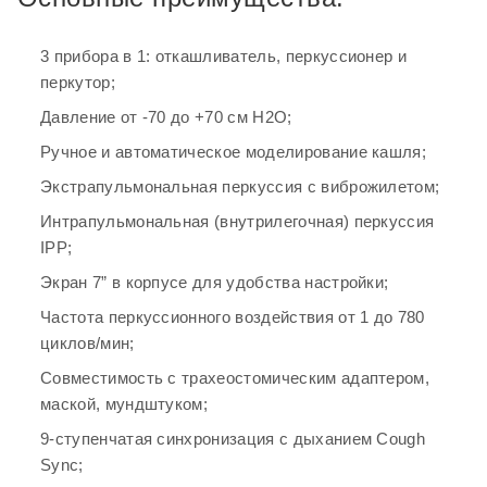
маской, мундштуком;
3 прибора в 1: откашливатель, перкуссионер и
9-ступенчатая синхронизация с дыханием Cough
перкутор;
Sync;
Давление от -70 до +70 см H
2
О;
Сохранение данных на SD-карту 8 Гб;
Ручное и автоматическое моделирование кашля;
3 уровня дыхательного потока;
Экстрапульмональная перкуссия с виброжилетом;
Встроенная аккумуляторная батарея;
Интрапульмональная (внутрилегочная) перкуссия
Для медицинских стационаров и дома;
IPP;
Небольшой вес и малогабаритность;
Экран 7” в корпусе для удобства настройки;
Для взрослых и детей.
Частота перкуссионного воздействия от 1 до 780
циклов/мин;
Технические характеристики:
Совместимость с трахеостомическим адаптером,
маской, мундштуком;
Тип: откашливатель
9-ступенчатая синхронизация с дыханием Cough
Модель: Comfort Cough II
Sync;
Режимы: аппаратный кашель, интра/