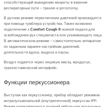
способствующий выведению мокроты в верхние
Функции перкуссионера
респираторные пути – трахею и ротоглотку.
Выступая как перкуссионер, прибор обладает режимом
В ручном режиме переключение давлений производится
интрапульмональной (внутрилегочной) перкуссии IPP.
при помощи тумблера устройства. Также возможно
Режим характеризуется подачей небольших воздушных
подключение к
Comfort Cough II
ножной педали для
объемов в дыхательную систему пациента с высокой
освобождения рук специалиста или ухаживающего лица.
частотой.
Comfort Cough II
самостоятельно определяет
В автоматическом режиме – самостоятельно аппаратом
объем перкуссий для защиты легких от избыточного
по заданным заранее настройкам давлений,
воздействия, осторожно расправляет легочную ткань и
длительности вдоха, выдоха и паузы.
выводит мокроту из труднодоступных мест.
Воздух подается через лицевую маску, мундштук,
Режим IPP можно совмещать с ингаляционной терапией
трахеостомический интерфейс.
благодаря подключению к прибору небулайзера.
Функции перкуссионера
Возможности перкутора
Выступая как перкуссионер, прибор обладает режимом
Оборудование также оснащено режимом
интрапульмональной (внутрилегочной) перкуссии IPP.
экстрапульмональной перкуссии. В этом режиме аппарат
Режим характеризуется подачей небольших воздушных