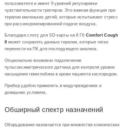
пользователя и имеет 9 уровней регулировки
чувствительности триггеров. Это важная функция при
Обширный спектр назначений
терапии маленьких детей, которые испытывают стресс
при рассинхронизированной подаче воздуха.
Оборудование назначается при множестве клинических
случаев, для которых характерны повышенная вязкость
Благодаря слоту для SD-карты на 8 Гб
Comfort Cough
или обильное выделение мокроты, а также ослабленный
II
может сохранять данные терапии, которые легко
кашлевой рефлекс. Среди показаний к применению
перенести на ПК для последующего анализа.
прибора присутствует пневмония, ХОБЛ, муковисцидоз,
СМА, БАС, синдром Гийена-Барре, миодистрофия
Опционально возможно подключение
Дюшенна, травмы спинного мозга, длительное
пульсоксиметрического датчика для контроля уровня
пребывание на ИВЛ и др.
насыщения гемоглобина в крови пациента кислородом.
Регулярное очищение дыхательной системы от мокроты
Прибор удобно применять в медучреждениях и
улучшает общее самочувствие пациента и облегчает
домашних условиях.
дыхание, а также защищает от сердечной нагрузки,
развития трахеобронхитов, пневмонии и других
Обширный спектр назначений
осложнений.
Внимание: режим Cough Assist запрещено применять при
Оборудование назначается при множестве клинических