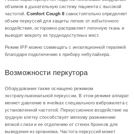
меняет давление в ячейках специального виброжилета с
объемов в дыхательную систему пациента с высокой
установленной частотой. Перкуссионное воздействие на
частотой.
Comfort Cough II
самостоятельно определяет
грудную клетку способствует мягкому разжижению
объем перкуссий для защиты легких от избыточного
вязкой слизи и ее отделению от стенок бронхов для
воздействия, осторожно расправляет легочную ткань и
выведения из организма. Частота перкуссий может
выводит мокроту из труднодоступных мест.
устанавливаться до 780 циклов в минуту. Жилет
поставляется в разных размерах.
Режим IPP можно совмещать с ингаляционной терапией
благодаря подключению к прибору небулайзера.
Управление данными и
мобильность
Возможности перкутора
Отличительным свойством
Comfort Cough II
выступает
Оборудование также оснащено режимом
наличие аккумуляторной батареи, объема которой
экстрапульмональной перкуссии. В этом режиме аппарат
хватает на 4 терапевтических цикла с прибором.
меняет давление в ячейках специального виброжилета с
Оборудование удобно переносить за счет небольшого
установленной частотой. Перкуссионное воздействие на
веса, компактности и встроенной ручки.
грудную клетку способствует мягкому разжижению
вязкой слизи и ее отделению от стенок бронхов для
В корпусе предусмотрен яркий дисплей 7” для
выведения из организма. Частота перкуссий может