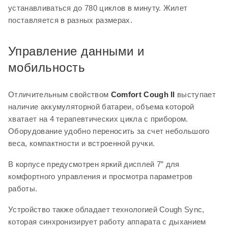
комфортного управления и просмотра параметров
устанавливаться до 780 циклов в минуту. Жилет
работы.
поставляется в разных размерах.
Устройство также обладает технологией Cough Sync,
которая синхронизирует работу аппарата с дыханием
Управление данными и
пользователя и имеет 9 уровней регулировки
мобильность
чувствительности триггеров. Это важная функция при
терапии маленьких детей, которые испытывают стресс
Отличительным свойством
Comfort Cough II
выступает
при рассинхронизированной подаче воздуха.
наличие аккумуляторной батареи, объема которой
Благодаря слоту для SD-карты на 8 Гб
Comfort Cough
хватает на 4 терапевтических цикла с прибором.
II
может сохранять данные терапии, которые легко
Оборудование удобно переносить за счет небольшого
перенести на ПК для последующего анализа.
веса, компактности и встроенной ручки.
Опционально возможно подключение
В корпусе предусмотрен яркий дисплей 7” для
пульсоксиметрического датчика для контроля уровня
комфортного управления и просмотра параметров
насыщения гемоглобина в крови пациента кислородом.
работы.
Прибор удобно применять в медучреждениях и
Устройство также обладает технологией Cough Sync,
домашних условиях.
которая синхронизирует работу аппарата с дыханием