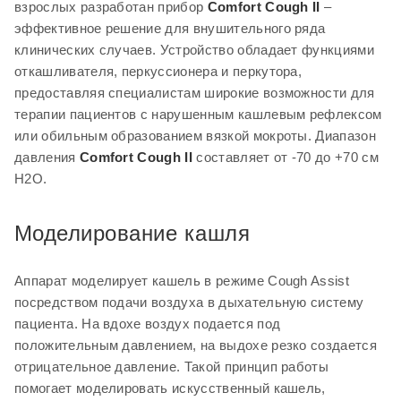
взрослых разработан прибор
Comfort Cough II
–
посредством подачи воздуха в дыхательную систему
эффективное решение для внушительного ряда
пациента. На вдохе воздух подается под
клинических случаев. Устройство обладает функциями
положительным давлением, на выдохе резко создается
откашливателя, перкуссионера и перкутора,
отрицательное давление. Такой принцип работы
предоставляя специалистам широкие возможности для
помогает моделировать искусственный кашель,
терапии пациентов с нарушенным кашлевым рефлексом
способствующий выведению мокроты в верхние
или обильным образованием вязкой мокроты. Диапазон
респираторные пути – трахею и ротоглотку.
давления
Comfort Cough II
составляет от -70 до +70 см
H
2
О.
В ручном режиме переключение давлений производится
при помощи тумблера устройства. Также возможно
подключение к
Comfort Cough II
ножной педали для
Моделирование кашля
освобождения рук специалиста или ухаживающего лица.
В автоматическом режиме – самостоятельно аппаратом
Аппарат моделирует кашель в режиме Cough Assist
по заданным заранее настройкам давлений,
посредством подачи воздуха в дыхательную систему
длительности вдоха, выдоха и паузы.
пациента. На вдохе воздух подается под
Воздух подается через лицевую маску, мундштук,
положительным давлением, на выдохе резко создается
трахеостомический интерфейс.
отрицательное давление. Такой принцип работы
помогает моделировать искусственный кашель,