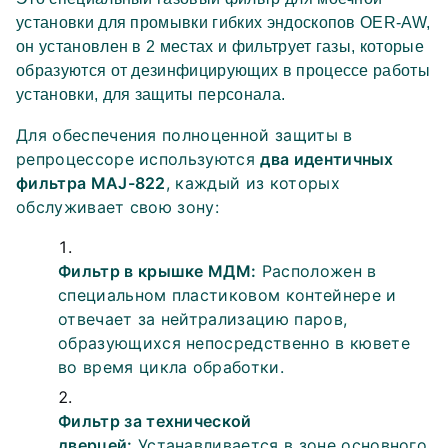
бака с дезинфицирующим раствором, очищая
эффективно удерживает летучие
установки для промывки гибких эндоскопов OER-AW,
воздушную среду от испарений.
соединения.
Регулярная замена обоих фильтров
он установлен в 2 местах и фильтрует газы, которые
раз в месяц
является обязательным требованием
образуются от дезинфицирующих в процессе работы
для поддержания безопасных условий труда
установки, для защиты персонала.
персонала, стабильной работы оборудования и
Для обеспечения полноценной защиты в
соответствия санитарно-эпидемиологическим
репроцессоре используются
два идентичных
нормативам.
фильтра MAJ-822
, каждый из которых
обслуживает свою зону:
Фильтр в крышке МДМ:
Расположен в
специальном пластиковом контейнере и
отвечает за нейтрализацию паров,
образующихся непосредственно в кювете
во время цикла обработки.
Фильтр за технической
дверцей:
Устанавливается в зоне основного