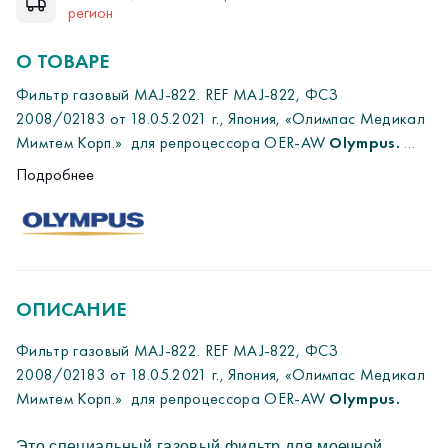
регион
О ТОВАРЕ
Фильтр газовый MAJ-822. REF MAJ-822, ФСЗ
2008/02183 от 18.05.2021 г., Япония, «Олимпас Медикал
Мимтем Корп.»
для репроцессора OER-AW
Olympus.
Подробнее
Для обеспечения полноценной защиты в
Это специальный газовый фильтр для моечной
репроцессоре используются
два идентичных
установки для промывки гибких эндоскопов OER-AW,
фильтра MAJ-822
, каждый из которых
он установлен в 2 местах и фильтрует газы, которые
обслуживает свою зону:
образуются от дезинфицирующих в процессе работы
Фильтр в крышке МДМ:
Расположен в
установки, для защиты персонала.
ОПИСАНИЕ
специальном пластиковом контейнере и
отвечает за нейтрализацию паров,
Фильтр газовый MAJ-822. REF MAJ-822, ФСЗ
образующихся непосредственно в кювете во
2008/02183 от 18.05.2021 г., Япония, «Олимпас Медикал
время цикла обработки.
Мимтем Корп.»
для репроцессора OER-AW
Olympus.
Фильтр за технической
Фильтрующий элемент на основе специального
дверцей:
Устанавливается в зоне основного
материала с адсорбирующими добавками
Это специальный газовый фильтр для моечной