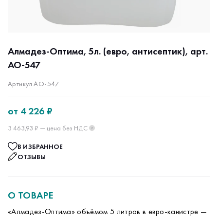
Алмадез-Оптима, 5л. (евро, антисептик), арт.
АО-547
Артикул АО-547
от
4 226 ₽
3 463,93 ₽ — цена без НДС
?
В ИЗБРАННОЕ
ОТЗЫВЫ
О ТОВАРЕ
«Алмадез-Оптима» объёмом 5 литров в евро-канистре —