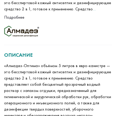
это бесспиртовой кожный антисептик и дезинфицирующее
средство 2 в 1, готовое к применению. Средство
представляет собой бесцветный прозрачный водный
!ЦЕНА УКАЗАНА ЗА КОРОБКУ
Подробнее
раствор с запахом отдушки, предназначенный для
Ключевые преимущества
гигиенической и хирургической обработки рук, обработки
операционного и инъекционного полей, а также для
дезинфекции твердых поверхностей, уборочного
Максимально экономичная фасовка
: канистра
инвентаря и обеззараживания воздуха методом
5 л — наиболее выгодный формат для крупных
распыления. Обладает широким спектром антимикробной
медицинских учреждений: больниц,
ОПИСАНИЕ
активности и обеспечивает пролонгированную защиту.
поликлиник, стационаров, родильных домов и
лабораторий. Позволяет значительно
«Алмадез-Оптима» объёмом 5 литров в евро-канистре —
Состав:
алкилдиметилбензиламмоний хлорид –
сократить затраты на единицу объёма и
это бесспиртовой кожный антисептик и дезинфицирующее
0,5%, полигексаметиленгуанидина гидрохлорид –
частоту закупок. В транспортной упаковке 4
средство 2 в 1, готовое к применению. Средство
0,5%, феноксиэтанол – 0,1%, а также
канистры.
представляет собой бесцветный прозрачный водный
функциональные добавки, увлажняющие и
раствор с запахом отдушки, предназначенный для
Средство 2 в 1
: эффективно одновременно для
ухаживающие за кожей компоненты. pH
Способ применения:
средство готово к
гигиенической и хирургической обработки рук, обработки
антисептики рук и дезинфекции поверхностей,
средства 6.
применению. Норма расхода – 30 мл/м²
операционного и инъекционного полей, а также для
упрощая работу и снижая затраты на средства
обрабатываемой поверхности.
дезинфекции твердых поверхностей, уборочного
защиты. Может также использоваться для
инвентаря и обеззараживания воздуха методом