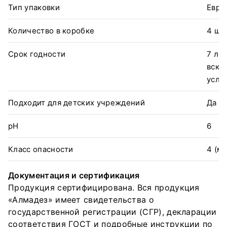
Тип упаковки
Евро
Количество в коробке
4 шт.
Срок годности
7 лет
вскр
усло
Подходит для детских учреждений
Да (
pH
6
Класс опасности
4 (м
Документация и сертификация
Продукция сертифицирована. Вся продукция
«Алмадез» имеет свидетельства о
государственной регистрации (СГР), декларации
соответствия ГОСТ и подробные инструкции по