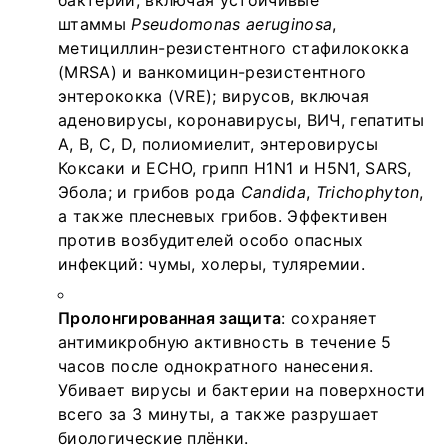
Удобная евро-канистра
: тара с герметичной
штаммы
Pseudomonas aeruginosa
,
крышкой и удобной ручкой, легко
метициллин-резистентного стафилококка
переливается в дозаторы меньшего объёма.
(MRSA) и ванкомицин-резистентного
Канистра оснащена защитной мембраной под
энтерококка (VRE); вирусов, включая
крышкой, предотвращающей подделку и
аденовирусы, коронавирусы, ВИЧ, гепатиты
несанкционированное вскрытие.
А, В, С, D, полиомиелит, энтеровирусы
Коксаки и ЕСНО, грипп H1N1 и H5N1, SARS,
Эбола; и грибов рода
Candida
,
Trichophyton
,
а также плесневых грибов. Эффективен
против возбудителей особо опасных
инфекций: чумы, холеры, туляремии.
Пролонгированная защита
: сохраняет
антимикробную активность в течение 5
часов после однократного нанесения.
Убивает вирусы и бактерии на поверхности
всего за 3 минуты, а также разрушает
биологические плёнки.