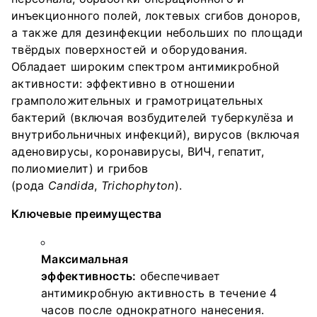
(рода
Candida
,
Trichophyton
).
высыхания, но не менее 30 секунд.
Забота о коже:
содержит увлажняющие
инъекционного полей, локтевых сгибов доноров,
Хранение:
в плотно закрытой упаковке
компоненты, предотвращает сухость и
а также для дезинфекции небольших по площади
производителя, вдали от источников огня, при
раздражение при частом использовании.
твёрдых поверхностей и оборудования.
температуре от –40°С до +40°С.
Обладает широким спектром антимикробной
Быстрое высыхание:
не требует смывания, не
активности: эффективно в отношении
оставляет липких следов.
Характеристики
грамположительных и грамотрицательных
бактерий (включая возбудителей туберкулёза и
Параметр
Знач
внутрибольничных инфекций), вирусов (включая
аденовирусы, коронавирусы, ВИЧ, гепатит,
Объём
1 л
полиомиелит) и грибов
(рода
Candida
,
Trichophyton
).
Тип упаковки
Дисп
Ключевые преимущества
Количество в коробке
10 шт
Максимальная
Срок годности
6 ле
эффективность:
обеспечивает
антимикробную активность в течение 4
Документация и сертификация
часов после однократного нанесения.
Продукция сертифицирована. Имеются