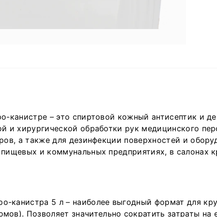
к
а
у
д
С
ро-канистре – это спиртовой кожный антисептик и д
Х
ой и хирургической обработки рук медицинского пер
п
ров, а также для дезинфекции поверхностей и обору
т
 пищевых и коммунальных предприятиях, в салонах к
Х
П
ро-канистра 5 л – наиболее выгодный формат для кр
мов). Позволяет значительно сократить затраты на 