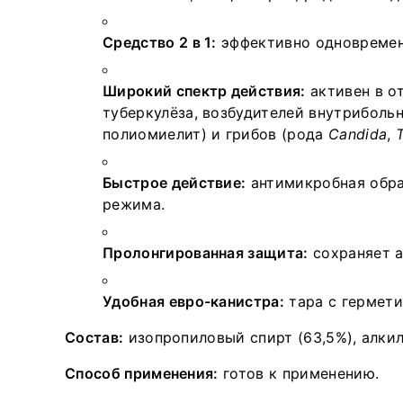
Средство 2 в 1:
эффективно одновременн
Широкий спектр действия:
активен в о
туберкулёза, возбудителей внутрибольн
полиомиелит) и грибов (рода
Candida
,
Быстрое действие:
антимикробная обраб
режима.
Пролонгированная защита:
сохраняет а
Удобная евро-канистра:
тара с гермети
Состав:
изопропиловый спирт (63,5%), алки
Способ применения:
готов к применению.