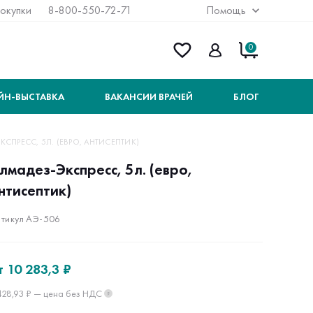
покупки
8-800-550-72-71
Помощь
0
ЙН-ВЫСТАВКА
ВАКАНСИИ ВРАЧЕЙ
БЛОГ
СПРЕСС, 5Л. (ЕВРО, АНТИСЕПТИК)
лмадез-Экспресс, 5л. (евро,
нтисептик)
тикул АЭ-506
т
10 283,3 ₽
428,93 ₽ — цена без НДС
?