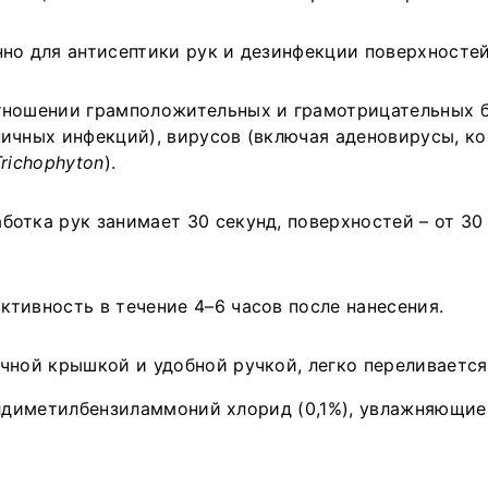
О
о для антисептики рук и дезинфекции поверхностей
Т
К
тношении грамположительных и грамотрицательных 
ичных инфекций), вирусов (включая аденовирусы, кор
С
Trichophyton
).
Д
отка рук занимает 30 секунд, поверхностей – от 30
П
«
г
ктивность в течение 4–6 часов после нанесения.
с
п
чной крышкой и удобной ручкой, легко переливается
п
лдиметилбензиламмоний хлорид (0,1%), увлажняющие